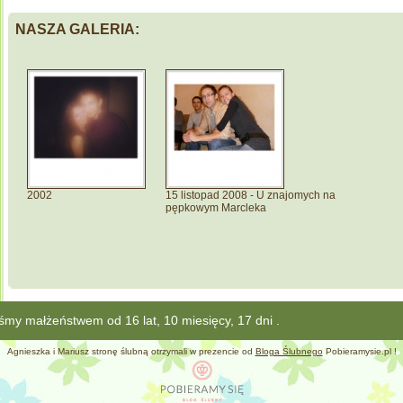
NASZA GALERIA:
2002
15 listopad 2008 - U znajomych na
pępkowym Marcleka
teśmy małżeństwem od 16 lat, 10 miesięcy, 17 d
Agnieszka i Mariusz stronę ślubną otrzymali w prezencie od
Bloga Ślubnego
Pobieramysie.pl !