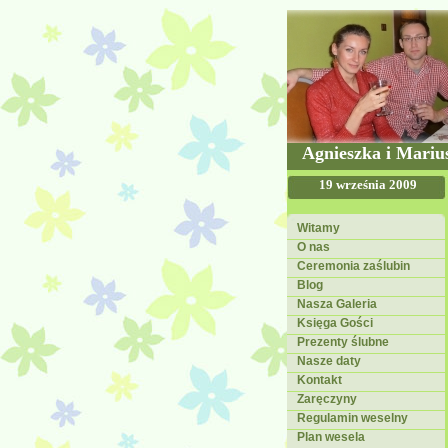
Agnieszka i Mariu
19 września 2009
Witamy
O nas
Ceremonia zaślubin
Blog
Nasza Galeria
Księga Gości
Prezenty ślubne
Nasze daty
Kontakt
Zaręczyny
Regulamin weselny
Plan wesela