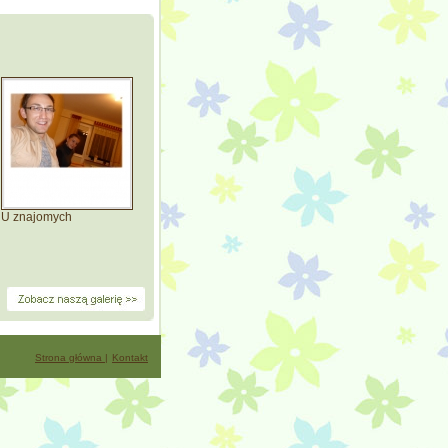
U znajomych
ni .
Strona główna |
Kontakt