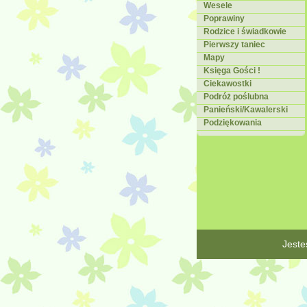
Wesele
Poprawiny
Rodzice i świadkowie
Pierwszy taniec
Mapy
Księga Gości !
Ciekawostki
Podróż poślubna
Panieński/Kawalerski
Podziękowania
Jes